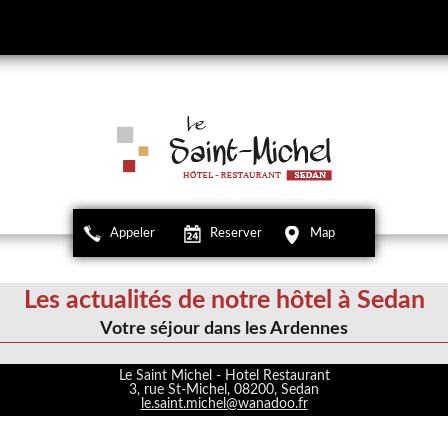
Appeler
Reserver
Map
Les actualités de notre hôtel à Sedan
Votre séjour dans les Ardennes
Le Saint Michel - Hotel Restaurant
3, rue St-Michel, 08200, Sedan
le.saint.michel@wanadoo.fr