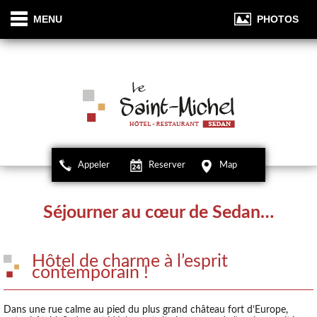
Panneau de gestion des cookies
Cookies management panel
MENU
PHOTOS
Appeler
Reserver
Map
Séjourner au cœur de Sedan…
Hôtel de charme à l’esprit
contemporain !
Dans une rue calme au pied du plus grand château fort d’Europe,